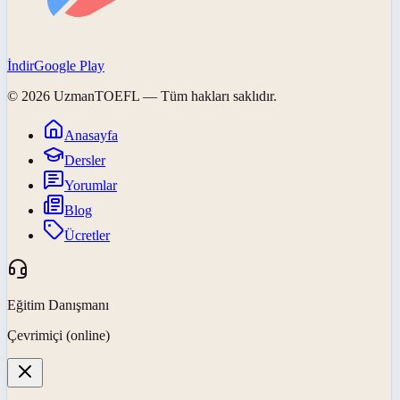
İndir
Google Play
©
2026
UzmanTOEFL
— Tüm hakları saklıdır.
Anasayfa
Dersler
Yorumlar
Blog
Ücretler
Eğitim Danışmanı
Çevrimiçi (online)