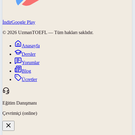
İndir
Google Play
©
2026
UzmanTOEFL
— Tüm hakları saklıdır.
Anasayfa
Dersler
Yorumlar
Blog
Ücretler
Eğitim Danışmanı
Çevrimiçi (online)