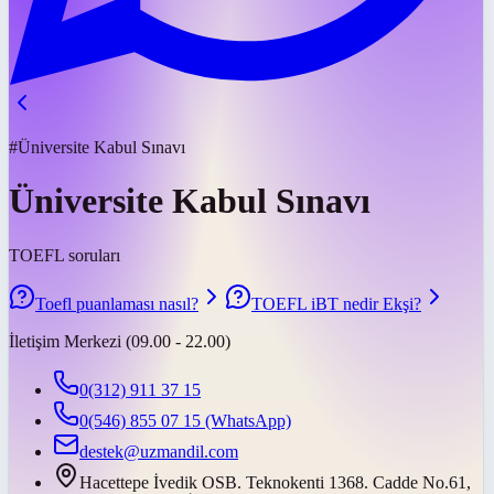
#Üniversite Kabul Sınavı
Üniversite Kabul Sınavı
TOEFL soruları
Toefl puanlaması nasıl?
TOEFL iBT nedir Ekşi?
İletişim Merkezi (09.00 - 22.00)
0(312) 911 37 15
0(546) 855 07 15
(WhatsApp)
destek@uzmandil.com
Hacettepe İvedik OSB. Teknokenti 1368. Cadde No.61,